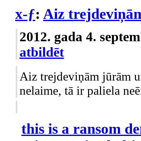
x-ƒ
:
Aiz trejdeviņām
2012. gada 4. septem
atbildēt
Aiz trejdeviņām jūrām 
nelaime, tā ir paliela neēr
this is a ransom 