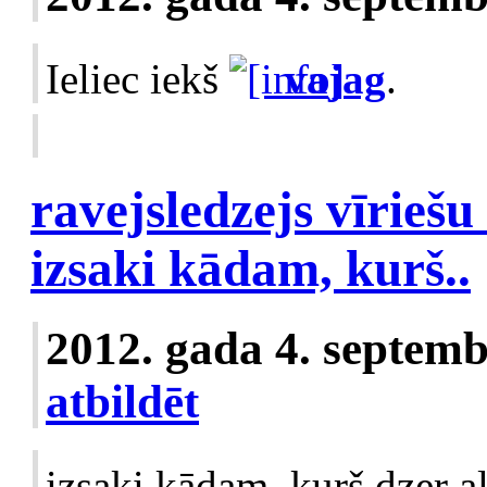
Ieliec iekš
vajag
.
ravejsledzejs vīriešu
izsaki kādam, kurš..
2012. gada 4. septemb
atbildēt
izsaki kādam, kurš dzer a