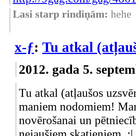
Lasi starp rindiņām:
hehe
x-ƒ
:
Tu atkal (atļauš
2012. gada 5. septem
Tu atkal (atļaušos uzsvēr
maniem nodomiem! Man 
novērošanai un pētniecīb
nejaušiem skatieniem. :|