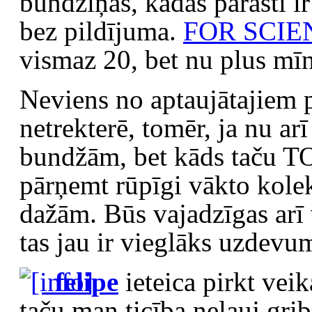
bundžiņas, kādās parasti ir
bez pildījuma.
FOR SCIE
vismaz 20, bet nu plus mī
Neviens no aptaujātajiem 
netrekterē, tomēr, ja nu ar
bundžām, bet kāds taču TO
pārņemt rūpīgi vākto kolek
dažām. Būs vajadzīgas arī
tas jau ir vieglāks uzdevu
felipe
ieteica pirkt veik
taču man ticība neļauj grib