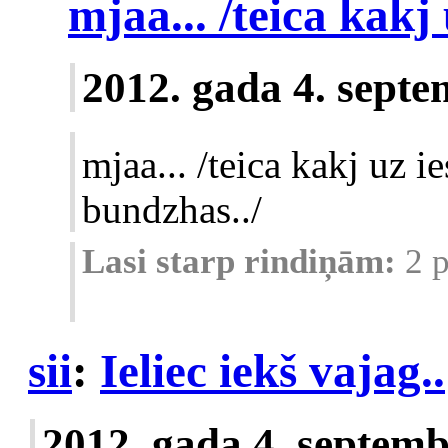
mjaa... /teica kakj 
2012. gada 4. septe
mjaa... /teica kakj uz 
bundzhas../
Lasi starp rindiņām:
2 
sii
:
Ieliec iekš vajag..
2012. gada 4. septemb