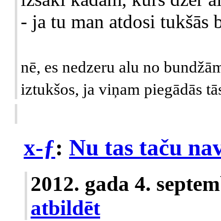
- ja tu man atdosi tukšās 
nē, es nedzeru alu no bundžām
iztukšos, ja viņam piegādās tās
x-ƒ
:
Nu tas taču nav
2012. gada 4. septem
atbildēt