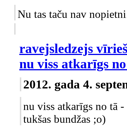
Nu tas taču nav nopietni
ravejsledzejs vīrie
nu viss atkarīgs no 
2012. gada 4. septe
nu viss atkarīgs no tā -
tukšas bundžas ;o)