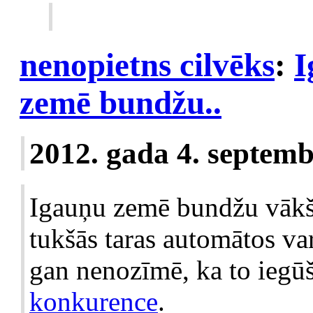
nenopietns cilvēks
:
I
zemē bundžu..
2012. gada 4. septemb
Igauņu zemē bundžu vākšan
tukšās taras automātos var
gan nenozīmē, ka to iegūš
konkurence
.