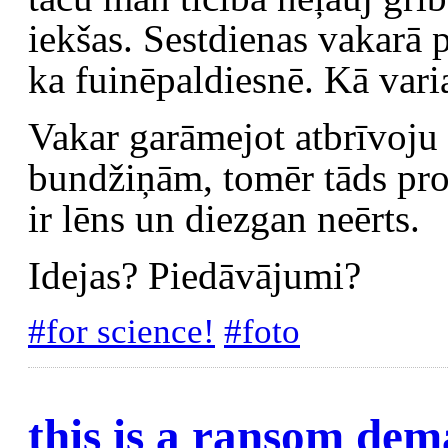
iekšas. Sestdienas vakarā p
ka fuinēpaldiesnē. Kā varia
Vakar garāmejot atbrīvoju
bundžiņām, tomēr tāds proce
ir lēns un diezgan neērts.
Idejas? Piedāvājumi?
#for science!
#foto
this is a ransom de