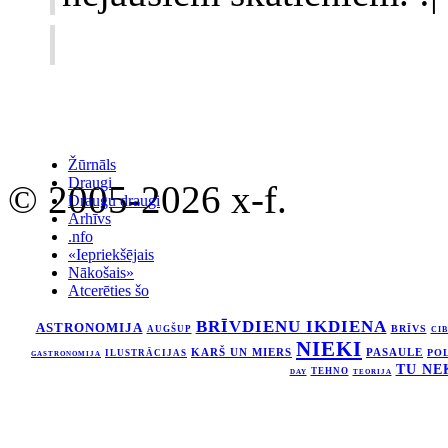
Žūrnāls
Draugi
© 2005-2026 x-f.
Draugu draugi
Arhīvs
.nfo
«Iepriekšējais
Nākošais»
Atcerēties šo
BRĪVDIENU IKDIENA
ASTRONOMIJA
BRĪVS
AUGŠUP
CI
NIEKI
KARŠ UN MIERS
PASAULE
ILUSTRĀCIJAS
PO
GASTRONOMIJA
TU NE
TEHNO
DAY
TEORIJA