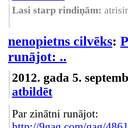
Lasi starp rindiņām:
atris
nenopietns cilvēks
:
P
runājot: ..
2012. gada 5. septemb
atbildēt
Par zinātni runājot:
http://9gag.com/gag/486